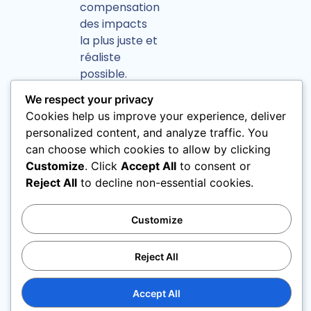
compensation
des impacts
la plus juste et
réaliste
possible.
We respect your privacy
Des écologues du monde associatif
Cookies help us improve your experience, deliver
nous accompagnent dans le respect
personalized content, and analyze traffic. You
de nos engagements :
can choose which cookies to allow by clicking
• Création de zones d’évitement pour
Customize
. Click
Accept All
to consent or
préserver les habitats et les espèces,
Reject All
to decline non-essential cookies.
• Maintien ou restauration de milieux
favorables à certains taxons (mares
Customize
pour les amphibiens, pelouses
calcaires pour la flore et les insectes,
zones humides, etc…)
Reject All
• Réaménagement coordonné aux
opérations de décapage et
Accept All
d’extraction,…