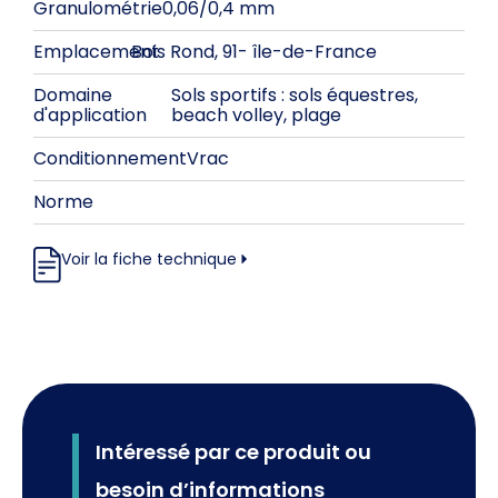
Granulométrie
0,06/0,4 mm
Emplacement
Bois Rond, 91
-
île-de-France
Domaine
Sols sportifs : sols équestres,
d'application
beach volley, plage
Conditionnement
Vrac
Norme
Voir la fiche technique
Intéressé par ce produit ou
besoin d’informations