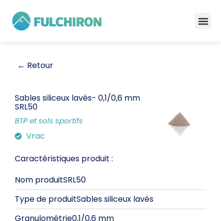
← Retour
Sables siliceux lavés
- 0,1/0,6 mm
SRL50
BTP et sols sportifs
Vrac
Caractéristiques produit :
Nom produit
SRL50
Type de produit
Sables siliceux lavés
Granulométrie
0,1/0,6 mm