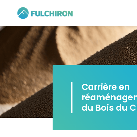
Carrière en
réaménage
du Bois du 