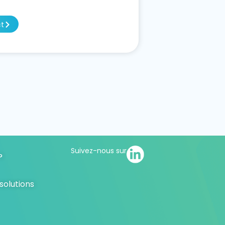
ct
Suivez-nous sur
?
 solutions