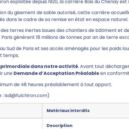
ron exploitée depuis 1920, la carrière Bois du Chenay est si
tion du gisement de sable autorisé, cette carrière accueill
és dans le cadre de sa remise en état en espace naturel.
es terres inertes issues des chantiers de bâtiment et de
 Paris
génèrent 18 millions de tonnes par an de terre ex
 Sud de Paris et ses accès aménagés pour les poids lourd
ut temps.
 primordiale dans notre activité
. Avant tout décharge
ir une
Demande d’Acceptation Préalable
en conformit
nimum de 48 heures préalablement à tout apport.
e :
isdi@fulchiron.com
)
Matériaux interdits
Description