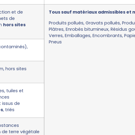
tion et de
Tous sauf matériaux admissibles et
hets de
Produits pollués, Gravats pollués, Prod
on
hors sites
Plâtres, Enrobés bitumineux, Résidus go
Verres, Emballages, Encombrants, Papier
Pneus
 contaminés),
m, hors sites
, tuiles et
nces
 issus de
és
, triés
ubstances
n de terre végétale