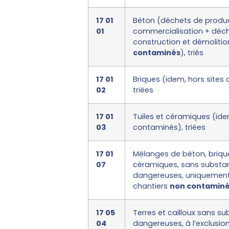
17 01
Béton (déchets de produc
01
commercialisation + déc
construction et démoliti
contaminés
), triés
17 01
Briques (idem, hors sites
02
triées
17 01
Tuiles et céramiques (ide
03
contaminés), triées
17 01
Mélanges de béton, briques
07
céramiques, sans substa
dangereuses, uniquement
chantiers
non contamin
17 05
Terres et cailloux sans s
04
dangereuses, à l’exclusio